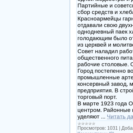
Партийные и советс
сбор средств и хле
Красноармейцы гарн
отдавали свою двух
однодневный паек х
голодающим было от
из церквей и молитв
Совет наладил рабо
общественного пита
рабочие столовые. О
Город постепенно в
промышленные арте
консервный завод, 
предприятия. В стр
торговый порт.
В марте 1923 года 
центром. Районные 
уделяют
...
Читать д
Просмотров:
1031
|
Доба