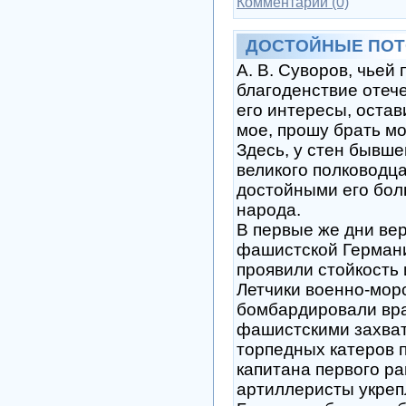
Комментарии (0)
ДОСТОЙНЫЕ ПО
А. В. Суворов, чьей
благоденствие отече
его интересы, оста
мое, прошу брать м
Здесь, у стен бывше
великого полководца
достойными его бол
народа.
В первые же дни ве
фашистской Германи
проявили стойкость 
Летчики военно-мор
бомбардировали вра
фашистскими захват
торпедных катеров 
капитана первого ра
артиллеристы укреп