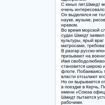
С юных лет.Шмидт мн
очень интересовалс
Он выделялся не то
науке, музыке, рисо
нравом.
Во время морской с
судах Шмидт заявил 
культуры, ярый враг
матросами, требова
В разгар русско-япо
призывают на военн
Имя свободолюбивог
становится широко 
флоте. Побаиваясь 
власти отсылают его
Но он вырывается от
в поездке в Керчь, П
имени «Союза офиц
Шмидт пытается уст
рабочими.