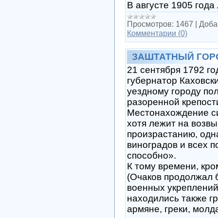
В августе 1905 года
Просмотров:
1467
|
Доба
Комментарии (0)
ЗАШТАТНЫЙ ГОР
21 сентября 1792 го
губернатор Каховск
уездному городу пол
разоренной крепости
Местонахождение си
хотя лежит на возв
произрастанию, одн
виноградов и всех 
способно».
К тому времени, кр
(Очаков продолжал 
военных укреплений 
находились также г
армяне, греки, мол