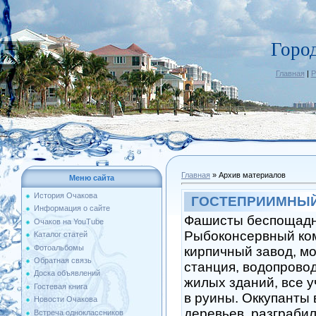
Горо
Главная
|
Р
Главная
»
Архив материалов
Меню сайта
История Очакова
ГОСТЕПРИИМНЫЙ
Информация о сайте
Фашисты беспощадн
Очаков на YouTube
Рыбоконсервный ком
Каталог статей
Фотоальбомы
кирпичный завод, м
Обратная связь
станция, водопровод
Доска объявлений
жилых зданий, все 
Гостевая книга
в руины. Оккупанты
Новости Очакова
деревьев, разграбил
Встреча одноклассников