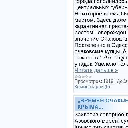
города пополнилось 
центральных губерн
Некоторое время Оч
местом. Здесь даже
карантинная приста
ростом новорожден
значение Очакова ка
Постепенно в Одесс
очаковские купцы. А
пожара в 1797 году 
упадок. Уцелело то
Читать дальше »
Просмотров:
1919
|
Доба
Комментарии (0)
„ВРЕМЕН ОЧАКО
КРЫМА...
Захватив северное 
Азовского морей, с
Крымского ханства с