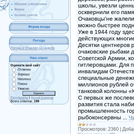
Магазин электроники
школы, увезли ценны
Форум
осквернили его памя
Каталог сайтов
Очаковцы'не жалели 
можно быстрее подня
Форма входа
Уже в 1944 году зде
действующих многие
Погода
Десятки центнеров 
Погода в Очакове на неделю
очаковские рыбаки 
Советской Армии, ко
Наш опрос
гитлеровцами. Для 
Оцените мой сайт
Отлично
инвалидам Отечест
Хорошо
специальные денеж
Неплохо
миллионов рублей о
Плохо
Ужасно
танковой колонны «
С первых же послев
Результаты
|
Архив опросов
Всего ответов:
199
развития стала наб
промышленность гор
рыбоконсервны
...
Ч
Просмотров:
2360
|
Доба