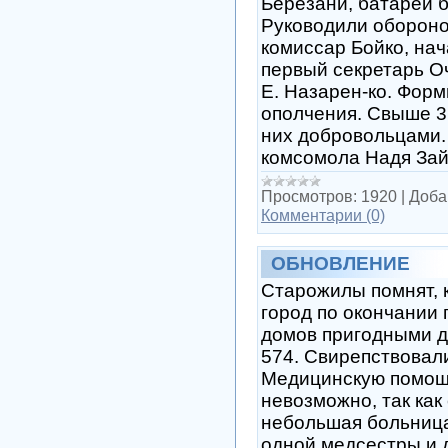
Березани, батареи 
Руководили обороно
комиссар Бойко, на
первый секретарь О
Е. Назарен-ко. Фор
ополчения. Свыше 3
них добровольцами.
комсомола Надя Зай
Просмотров:
1920
|
Доба
Комментарии (0)
ОБНОВЛЕНИЕ
Старожилы помнят, 
город по окончании 
домов пригодными д
574. Свирепствовали
Медицинскую помощ
невозможно, так как
небольшая больница
одной медсестры и 