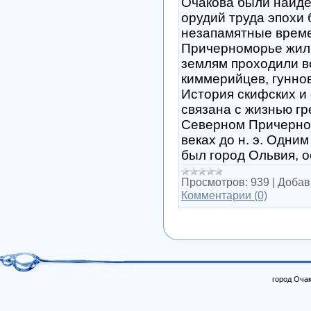
Очакова были найд
орудий труда эпохи 
незапамятные врем
Причерноморье жили
землям проходили 
киммерийцев, гуннов
История скифских и
связана с жизнью гр
Северном Причерно
веках до н. э. Одни
был город Ольвия, 
Просмотров:
939
|
Добав
Комментарии (0)
город Очак