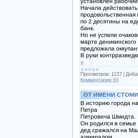
установлен рабочий
Начала действовать
продовольственная 
по 2 десятины на е
банк.
Но не успели очаков
марте деникинского
предложила оккупант
В руки контрразвед
»
Просмотров:
1137
|
Доба
Комментарии (0)
ОТ ИМЕНИ СТОМ
В историю города н
Петра
Петровича Шмидта.
Он родился в семье
дед сражался на Ма
адмиралом.