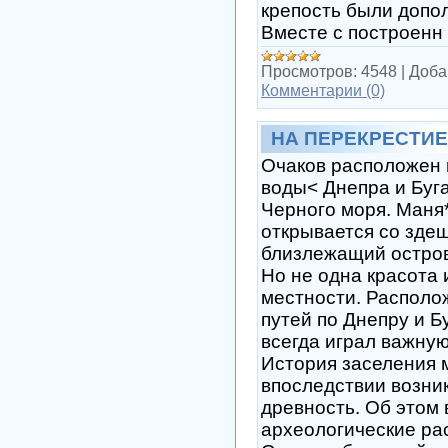
крепость были допо
Вместе с построенн
Просмотров:
4548
|
Доба
Комментарии (0)
НА ПЕРЕКРЕСТИ
Очаков расположен 
воды< Днепра и Буг
Черного моря. Маня
открывается со здеш
близлежащий остров
Но не одна красота 
местности. Располо
путей по Днепру и Б
всегда играл важную
История заселения 
впоследствии возник
древность. Об этом 
археологические рас