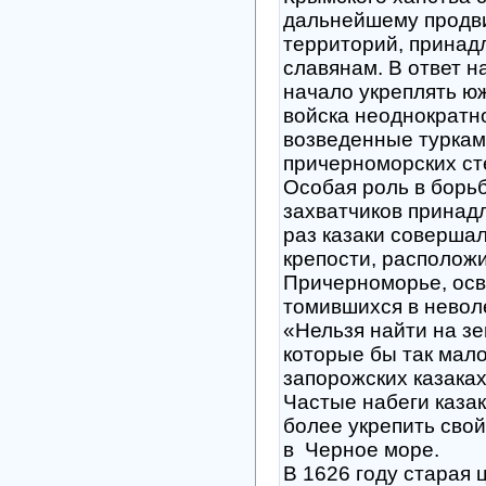
дальнейшему продви
территорий, прина
славянам. В ответ н
начало укреплять ю
войска неоднократн
возведенные туркам
причерноморских ст
Особая роль в борьб
захватчиков принад
раз казаки соверша
крепости, располож
Причерноморье, осв
томившихся в невол
«Нельзя найти на з
которые бы так мал
запорожских казаках
Частые набеги казак
более укрепить сво
в Черное море.
В 1626 году старая