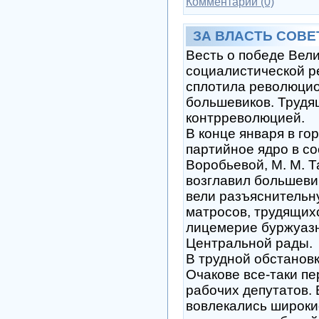
Комментарии (0)
ЗА ВЛАСТЬ СОВЕ
Весть о победе Вел
социалистической 
сплотила революцио
большевиков. Трудящ
контрреволюцией.
В конце января в г
партийное ядро в сос
Воробьевой, М. М. Т
возглавил большеви
вели разъяснительн
матросов, трудящих
лицемерие буржуаз
Центральной рады.
В трудной обстановк
Очакове все-таки п
рабочих депутатов. 
вовлекались широки