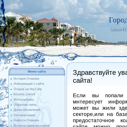
Горо
Главная
|
Р
Здравствуйте ув
Меню сайта
сайта!
История Очакова
Информация о сайте
Очаков на YouTube
Если вы попали 
Каталог статей
Фотоальбомы
мнтересует инфор
Обратная связь
может вы жили зде
Доска объявлений
секторе,или на баз
Гостевая книга
предостаточное ко
Новости Очакова
сайте можно про
Встреча одноклассников