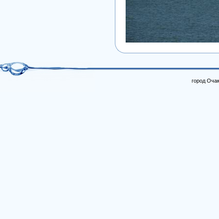
город Очак