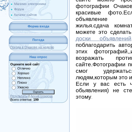
Магазин электроники
фотографии Очаков
Форум
красивые фото.Е
Каталог сайтов
объявление (куп
жилья.сдача комн
Форма входа
можете это сделать
доски объявлений
Погода
поблагодарить авто
Погода в Очакове на неделю
этих фотографий
возражать про
Наш опрос
сайте.Фотографии п
Оцените мой сайт
Отлично
смог удержать
Хорошо
людям,которым это и
Неплохо
Плохо
Если у вас есть ч
Ужасно
обьявления) не сте
этому
Результаты
|
Архив опросов
.
Всего ответов:
199