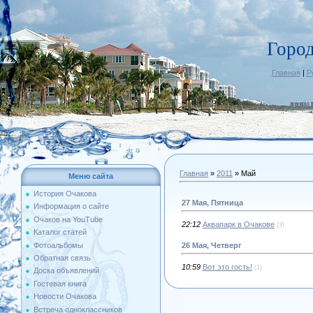
Горо
Главная
|
Р
Главная
»
2011
»
Май
Меню сайта
История Очакова
27 Мая, Пятница
Информация о сайте
Очаков на YouTube
22:12
Аквапарк в Очакове
(3)
Каталог статей
Фотоальбомы
26 Мая, Четверг
Обратная связь
10:59
Вот это гость!
(1)
Доска объявлений
Гостевая книга
Новости Очакова
Встреча одноклассников