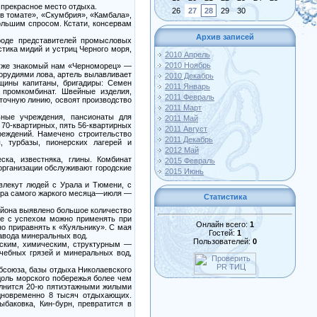
прекрасное место отдыха.
26
27
28
29
30
в томате», «Скумбрия», «Камбала»,
ольшим спросом. Кстати, консервам
Архив записей
оде представителей промысловых
тика мидий и устриц Черного моря,
2010 Апрель
2010 Ноябрь
—уже знакомый нам «Черноморец» —
 орудиями лова, артель вылавливает
2010 Декабрь
щины капитаны, бригадиры: Семен
2011 Январь
 промкомбинат. Швейные изделия,
2011 Февраль
точную линию, освоят производство
2011 Март
льные учреждения, пансионаты для
2011 Май
 70-квартирных, пять 56-квартирных
2011 Август
реждений. Намечено строительство
2011 Декабрь
ы, турбазы, пионерских лагерей и
2012 Май
ка, известняка, глины. Комбинат
2015 Февраль
организации обслуживают городские
2015 Июнь
влекут людей с Урала и Тюмени, с
атура самого жаркого месяца—июля —
Статистика
района выявлено большое количество
ее с успехом можно применять при
Онлайн всего:
1
о приравнять к «Куяльнику». С мая
Гостей:
1
авода минеральных вод.
Пользователей:
0
еским, химическим, структурным —
чебных грязей и минеральных вод,
ебсоюза, базы отдыха Николаевского
доль морского побережья более чем
олнится 20-ю пятиэтажными жилыми
одновременно 8 тысяч отдыхающих.
баковка, Кин-бурн, превратится в