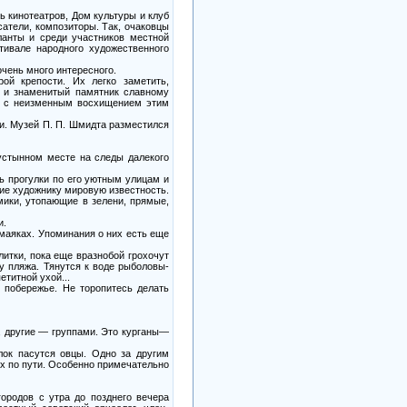
ь кинотеатров, Дом культуры и клуб
атели, композиторы. Так, очаковцы
ланты и среди участников местной
тивале народного художественного
чень много интересного.
ой крепости. Их легко заметить,
, и знаменитый памятник славному
 — с неизменным восхищением этим
и. Музей П. П. Шмидта разместился
пустынном месте на следы далекого
ть прогулки по его уютным улицам и
шие художнику мировую известность.
ики, утопающие в зелени, прямые,
и.
маяках. Упоминания о них есть еще
литки, пока еще вразнобой грохочут
у пляжа. Тянутся к воде рыболовы-
титной ухой...
 побережье. Не торопитесь делать
, другие — группами. Это курганы—
лок пасутся овцы. Одно за другим
их по пути. Особенно примечательно
ородов с утра до позднего вечера