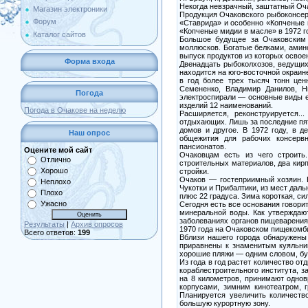
Некогда невзрачный, заштатный Оч
Магазин электроники
Продукция Очаковского рыбоконсерв
Форум
«Ставрида» и особенно «Копченые 
«Копченые мидии в масле» в 1972 г
Каталог сайтов
Большое будущее за Очаковским
моллюсков. Богатые белками, амин
выпуск продуктов из которых осво
Форма входа
Двенадцать рыбоколхозов, ведущи
находится на юго-восточной окраин
в год более трех тысяч тонн це
Семененко, Владимир Данилов, Н
Погода
электроспирали — основные виды е
изделий 12 наименований.
Погода в Очакове на неделю
Расширяется, реконструируется..
отдыхающих. Лишь за последние пят
домов и другое. В 1972 году, в 
Наш опрос
общежития для рабочих консервно
пансионатов.
Оцените мой сайт
Очаковцам есть из чего строить
Отлично
строительных материалов, два кир
Хорошо
стройки.
Очаков — гостеприимный хозяин. 
Неплохо
Чукотки и Прибалтики, из мест дал
Плохо
плюс 22 градуса. Зима короткая, с
Ужасно
Сегодня есть все основания говори
минеральной воды. Как утверждаю
заболеваниях органов пищеварения 
Результаты
|
Архив опросов
1970 года на Очаковском пищекомби
Всего ответов:
199
Вблизи нашего города обнаружены
приравнены к знаменитым куяльни
хорошие пляжи — одним словом, буд
Из года в год растет количество о
кораблестроительного института, з
на 8 километров, принимают одно
корпусами, зимним кинотеатром, 
Планируется увеличить количеств
большую курортную зону.