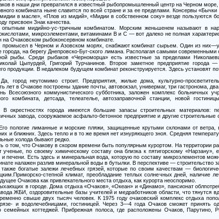
аков в наши дни превратился в известный рыбопромышленный центр на Черном море, 
ного комбината ныне славится по всей стране и за ее пределами. Консервы «Бычки 
мидии в масле», «Плов из мидий», «Мидии в собственном соку» везде пользуются б
оду присвоен Знак качества.
 опытным мидийно-ус-тричным комбинатом. Морским женьшенем называют в нар
окислотами, микроэлементами, витаминами В и С — вот далеко не полная характерис
ен на Очаковском рыбоконсервном комбинате.
х промысел в Черном и Азовском морях, снабжают комбинат сырьем. Один из них
е города, на берегу Днепровско-Буг-ского лимана. Располагая самыми современными
нной рыбы. Среди рыбаков «Черноморца» есть известные за пределами Николаев
иколай Цыпурдей, Григорий Турчанинов. Второе заметное предприятие города —
го продукции. В недалеком будущем комбинат реконструируется. Здесь установят по
. Да, город неутомимо строит. Предприятия, жилые дома, культурно-просветите
ь лет в Очакове построены здание почты, автовокзал, универмаг, три гастронома, два
день Всесоюзного коммунистического субботника, заложен комплекс больничных уч
го комбината, детсада, телеателье, автозаправочной станции, новой гостиниц
. В окрестностях города имеются большие запасы строительных материалов: пес
пичных завода, сооружаемое асфальто-бетонное предприятие и другие строительные 
Его пологие лиманные и морские пляжи, защищенные крутыми склонами от ветра, 
ьних и ближних. Здесь тепло и в то же время нет изнуряющего зноя. Средняя темпер
ильные холода бывают редко.
ть о том, что Очакову в скором времени быть популярным курортом. На территории 
т ученые, по своему химическому составу она близка к пятигорскому «Нарзану», 
и печени. Есть здесь и минеральная вода, которую по составу микроэлементов можн
нате налажен разлив минеральной воды в бутылки. В перспективе — строительство з
 также богатые залежи лечебных грязей, которые по своим качествам — биологич
цким.Приморско-степной климат, преобладание теплых солнечных дней, наличие ле
ущее Очакова как привлекательного места отдыха, как курорта неоспоримо.
тдыхающих в городе. Дома отдыха «Очаков», «Океан» и «Динамо», пансионат облпотр
авода ЖБИ, оздоровительные базы учителей и медработников области, что тянутся в
временно свыше двух тысяч человек. К 1975 году очаковский комплекс отдыха поп
грязе- и водолечебницами, гостиницей. Через 3—4 года Очаков сможет принять 
о семейных коттеджей. Прибрежная полоса, где расположены Очаков, Парутино, Ры