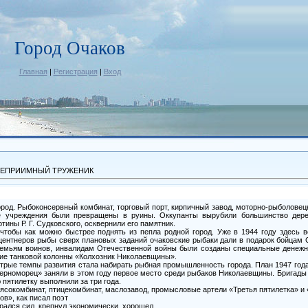
Город Очаков
Главная
|
Регистрация
|
Вход
ТЕПРИИМНЫЙ ТРУЖЕНИК
од. Рыбоконсервный комбинат, торговый порт, кирпичный завод, моторно-рыболовецк
е учреждения были превращены в руины. Оккупанты вырубили большинство дерев
тины Р. Г. Судковского, осквернили его памятник.
 чтобы как можно быстрее поднять из пепла родной город. Уже в 1944 году здесь
 центнеров рыбы сверх плановых заданий очаковские рыбаки дали в подарок бойцам 
семьям воинов, инвалидам Отечественной войны были созданы специальные дене
ние танковой колонны «Колхозник Николаевщины».
трые темпы развития стала набирать рыбная промышленность города. План 1947 год
Черноморец» заняли в этом году первое место среди рыбаков Николаевщины. Бригады 
пятилетку выполнили за три года.
ясокомбинат, птицекомбинат, маслозавод, промысловые артели «Третья пятилетка» и
ов», как писал поэт
ирался сил, крепнул экономически, хорошел.