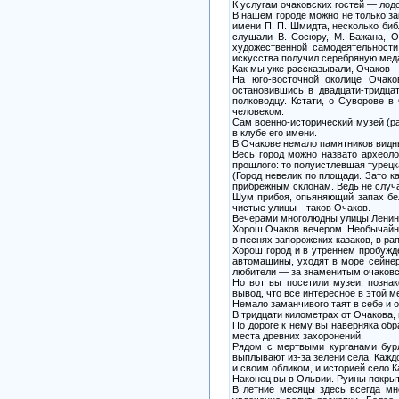
К услугам очаковских гостей — лодо
В нашем городе можно не только за
имени П. П. Шмидта, несколько биб
слушали В. Сосюру, М. Бажана, О.
художественной самодеятельности
искусства получил серебряную мед
Как мы уже рассказывали, Очаков—г
На юго-восточной околице Очако
остановившись в двадцати-тридцат
полководцу. Кстати, о Суворове 
человеком.
Сам военно-исторический музей (р
в клубе его имени.
В Очакове немало памятников видн
Весь город можно назвато археоло
прошлого: то полуистлевшая турецка
(Город невелик по площади. Зато к
прибрежным склонам. Ведь не случа
Шум прибоя, опьяняющий запах бел
чистые улицы—таков Очаков.
Вечерами многолюдны улицы Ленина,
Хорош Очаков вечером. Необычайно 
в песнях запорожских казаков, в р
Хорош город и в утреннем пробужде
автомашины, уходят в море сейнер
любители — за знаменитым очаковск
Но вот вы посетили музеи, позна
вывод, что все интересное в этой м
Немало заманчивого таят в себе и 
В тридцати километрах от Очакова,
По дороге к нему вы наверняка об
места древних захоронений.
Рядом с мертвыми курганами бурл
выплывают из-за зелени села. Кажд
и своим обликом, и историей село К
Наконец вы в Ольвии. Руины покрыт
В летние месяцы здесь всегда мно