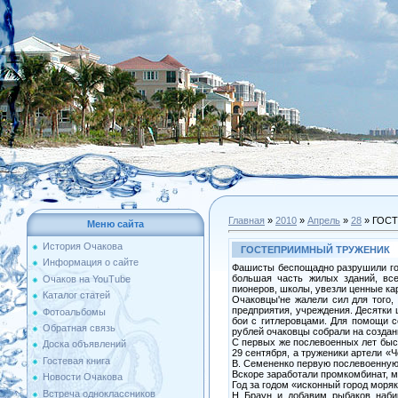
Главная
»
2010
»
Апрель
»
28
» ГОС
Меню сайта
История Очакова
ГОСТЕПРИИМНЫЙ ТРУЖЕНИК
Информация о сайте
Фашисты беспощадно разрушили гор
большая часть жилых зданий, вс
Очаков на YouTube
пионеров, школы, увезли ценные кар
Каталог статей
Очаковцы'не жалели сил для того,
предприятия, учреждения. Десятки
Фотоальбомы
бои с гитлеровцами. Для помощи 
Обратная связь
рублей очаковцы собрали на созда
С первых же послевоенных лет быс
Доска объявлений
29 сентября, а труженики артели «
Гостевая книга
В. Семененко первую послевоенную 
Вскоре заработали промкомбинат, м
Новости Очакова
Год за годом «исконный город моряк
Встреча одноклассников
Н. Браун, и, добавим, рыбаков, наб