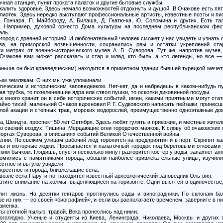
чная станция, пункт проката палаток и другие бытовые службы.
калить здоровье. Здесь немало возможностей отдохнуть и душой. В Очакове есть пят
лиотек. Здесь нередко выступают профессиональные артисты, известные поэты и пис
 Гончара, П. Майбороду, А. Билаша, Д. Гнатю-ка, Ю. Соломина и других. Есть та
. Например, духовой оркестр Дома культуры на последнем республиканском фес
аль.
ород с древней историей. И любознательный человек сможет у нас увидеть и узнать о
ва, на приморской возвышенности, сохранились рвы и остатки укреплений стар
и метрах от военно-исторического музея А. В. Суворова. Тут же, напротив музея
в Очакове вам может рассказать и стар и млад, кто быль, а кто легенды, но все
аньше он был краеведческим) находится в приметном здании бывшей турецкой мечет
ым землякам. О них мы уже упоминали.
гическим и историческим заповедником. Нет-кет, да и набредешь в каком-нибудь 
я трубка, то позеленевшие ядра или ствол пушки, то осколки диковинной посуды.
ак много хранит он в себе исторических событий, имен, какими приятными могут ста
йно тихий, маленький Очаков вдохновил Р. Г. Судковского написать пейзажи, принес
ой акации и степных трав, морских водорослей, преимущественно одноэтажные дом
 Шмидта, проспект 50 лет Октября. Здесь любят гулять и приезжие, и местные жител
свежий воздух. Тишина. Мерцающие огни городских маяков. К слову, об очаковских 
апортах Суворова, в описаниях событий Великой Отечественной войны.
нии. По свежим улицам рабочий люд торопится на предприятия и в порт. Скрипят ка
ы и моторные лодки. Просыпается и палаточный городок под береговыми откосами 
им бычком. Глядишь, спустя несколько минут разгорится костер у воды, запахнет аппе
комились с памятниками города, обошли наиболее привлекательные улицы, изучили
естности вы уже увидели.
окрестности города, близлежащие села.
 возле села Парути-но, находится известный археологический заповедник Оль-вия.
ратите внимание на холмы, выделяющиеся на горизонте. Одни высятся в одиночестве
ит жизнь. На десятки гектаров протянулись сады и виноградники. По склонам ба
ое из них — со своей «биографией», и если вы располагаете временем, заверните в н
аменка.
ы степной пылью, травой. Века пронеслись над ними.
голюдно. Ученые и студенты из Киева, Ленинграда, Николаева, Москвы и других г