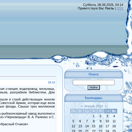
Суббота, 08.08.2026, 04:14
Приветствую Вас
Гость
|
RSS
Поиск
10:13
ая станция, водопровод, мельница,
ьев, разграбили библиотеки, Дом
Календарь
 вошли в строй действующих многие
Советской Армии, которая еще вела
«
Апрель 2010
»
жные фонды. Свыше трех миллионов
Пн
Вт
Ср
Чт
Пт
Сб
Вс
а рыбоконсервный завод выполнил к
1
2
3
4
из «Черноморца» В. А. Раленко и С.
5
6
7
8
9
10
11
 «Красный Очаков».
12
13
14
15
16
17
18
19
20
21
22
23
24
25