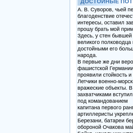
ДОСТОЙНЫЕ ПО
А. В. Суворов, чьей 
благоденствие отечест
интересы, оставил за
прошу брать мой прим
Здесь, у стен бывшей
великого полководца 
достойными его больш
народа.
В первые же дни вер
фашистской Германии
проявили стойкость и
Летчики военно-морс
вражеские объекты. В
захватчиками вступил
под командованием
капитана первого ран
артиллеристы укрепл
Березани, батареи бе
обороной Очакова май