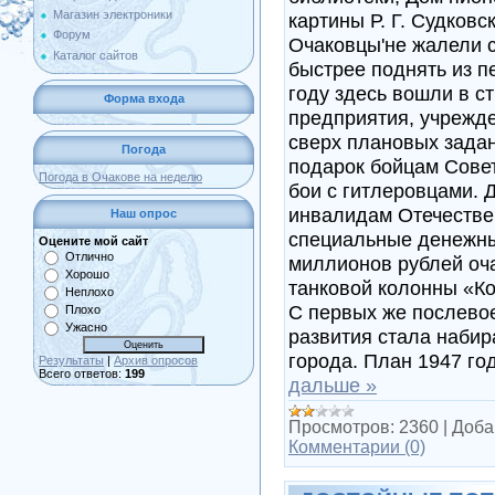
Магазин электроники
картины Р. Г. Судковс
Форум
Очаковцы'не жалели с
Каталог сайтов
быстрее поднять из п
году здесь вошли в с
Форма входа
предприятия, учрежд
сверх плановых задан
Погода
подарок бойцам Совет
Погода в Очакове на неделю
бои с гитлеровцами. 
инвалидам Отечестве
Наш опрос
специальные денежн
Оцените мой сайт
Отлично
миллионов рублей оч
Хорошо
танковой колонны «К
Неплохо
С первых же послево
Плохо
Ужасно
развития стала наби
города. План 1947 г
Результаты
|
Архив опросов
Всего ответов:
199
дальше »
Просмотров:
2360
|
Доба
Комментарии (0)