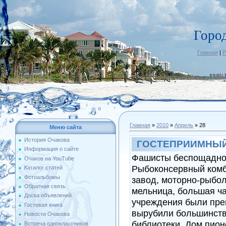
Горо
Главная
|
Р
Главная
»
2010
»
Апрель
»
28
Меню сайта
История Очакова
ГОСТЕПРИИМНЫЙ
Информация о сайте
Фашисты беспощадно 
Очаков на YouTube
Рыбоконсервный комби
Каталог статей
Фотоальбомы
завод, моторно-рыбол
Обратная связь
мельница, большая ча
Доска объявлений
учреждения были пре
Гостевая книга
вырубили большинств
Новости Очакова
библиотеки, Дом пион
Встреча одноклассников