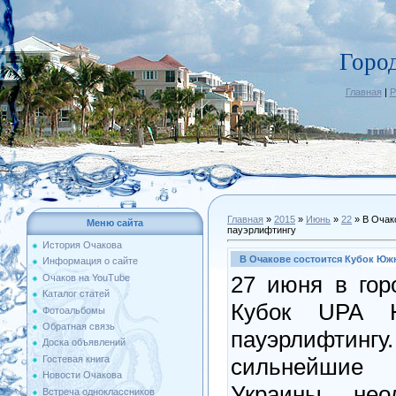
Горо
Главная
|
Р
Главная
»
2015
»
Июнь
»
22
» В Очак
Меню сайта
пауэрлифтингу
История Очакова
В Очакове состоится Кубок Юж
Информация о сайте
27 июня в гор
Очаков на YouTube
Каталог статей
Кубок UPA Ю
Фотоальбомы
Обратная связь
пауэрлифтин
Доска объявлений
сильнейшие
Гостевая книга
Новости Очакова
Украины , нео
Встреча одноклассников