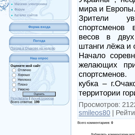
Магазин электроники
мира и Европы
Форум
Каталог сайтов
Зрители ув
спортсменов 
Форма входа
весов в двух
Погода
штанги лёжа и 
Погода в Очакове на неделю
Начало соревн
Наш опрос
желающих при
Оцените мой сайт
Отлично
спортсменов
Хорошо
Неплохо
кубка – г.Очак
Плохо
Ужасно
территории гор
Результаты
|
Архив опросов
Всего ответов:
199
Просмотров
: 212
smileos80
|
Рейти
Всего комментариев
:
0
Добавлять комментарии могу