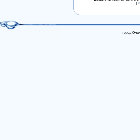
[
Р
город Очак