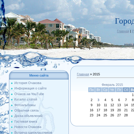
Горо
Главная
|
Р
Главная
»
2015
Меню сайта
История Очакова
Февраль 2015
Информация о сайте
Пн
Вт
Ср
Чт
Пт
Сб
В
Очаков на YouTube
1
Каталог статей
2
3
4
5
6
7
8
Фотоальбомы
9
10
11
12
13
14
1
16
17
18
19
20
21
2
Обратная связь
23
24
25
26
27
28
Доска объявлений
Гостевая книга
Новости Очакова
Встреча одноклассников