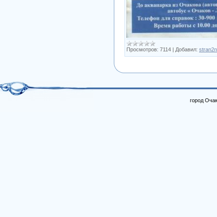
Просмотров:
7114
|
Добавил:
stran2n
город Очак