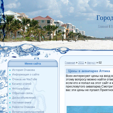
Горо
Главная
|
Р
Главная
»
2011
»
Август
»
02
Меню сайта
История Очакова
Цены в аквапарке Аттика
Информация о сайте
Всех интересуют цены на вход 
этому вопросу можно найти отве
Очаков на YouTube
если кто и попал на этот сайт 
Каталог статей
пресловутого аквапарка.Смотри
Фотоальбомы
вас эти цены не пугают.Приятног
Обратная связь
Доска объявлений
Гостевая книга
Новости Очакова
Встреча одноклассников