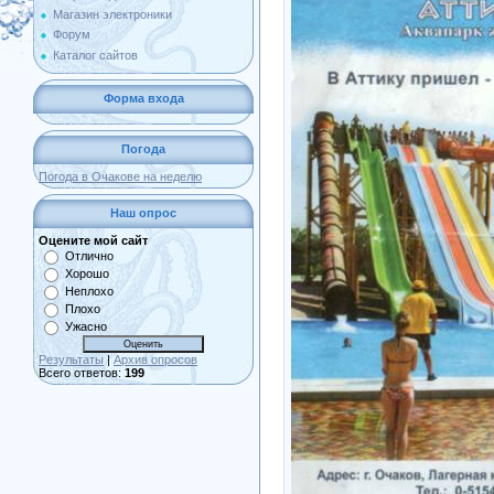
Магазин электроники
Форум
Каталог сайтов
Форма входа
Погода
Погода в Очакове на неделю
Наш опрос
Оцените мой сайт
Отлично
Хорошо
Неплохо
Плохо
Ужасно
Результаты
|
Архив опросов
Всего ответов:
199