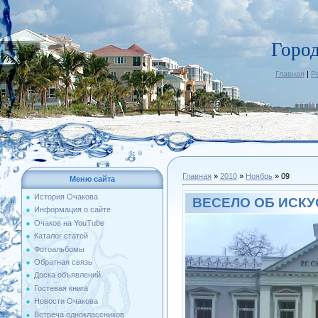
Горо
Главная
|
Р
Главная
»
2010
»
Ноябрь
»
09
Меню сайта
История Очакова
ВЕСЕЛО ОБ ИСКУ
Информация о сайте
Очаков на YouTube
Каталог статей
Фотоальбомы
Обратная связь
Доска объявлений
Гостевая книга
Новости Очакова
Встреча одноклассников