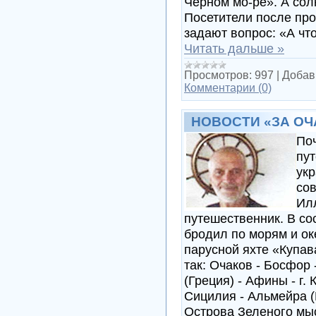
Черном мо-ре». А сол
Посетители после про
задают вопрос: «А чт
Читать дальше »
Просмотров:
997
|
Добав
Комментарии (0)
НОВОСТИ «ЗА ОЧ
Поч
пу
укр
сов
Илл
путешественник. В со
бродил по морям и о
парусной яхте «Купав
так: Очаков - Босфор 
(Греция) - Афины - г. 
Сицилия - Альмейра (
Острова Зеленого мыс