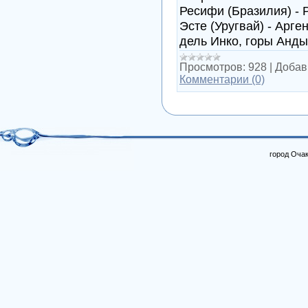
Ресифи (Бразилия) - 
Эсте (Уругвай) - Арге
дель Инко, горы Анды 
Просмотров:
928
|
Добав
Комментарии (0)
город Очак