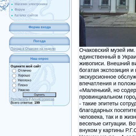
Магазин электроники
Форум
Каталог сайтов
Форма входа
Погода
Очаковский музей им. 
Погода в Очакове на неделю
единственный в Украи
Наш опрос
живописи. Внешний ви
Оцените мой сайт
богатая экспозиция 
Отлично
экскурсионное обслу
Хорошо
Неплохо
впечатления и положи
Плохо
«Маленький, но содер
Ужасно
провинциальном город
Результаты
|
Архив опросов
- такие эпитеты сотру
Всего ответов:
199
благодарных посетите
человека, так и в жиз
веселые ситуации. Во
внуком у картины Р.Г.