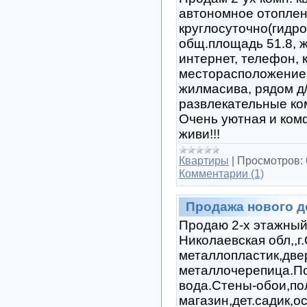
автономное отоплен
круглосуточно(гидр
общ.площадь 51.8, жи
интернет, телефон, 
месторасположение,
жилмасива, рядом д/
развлекательные ком
Очень уютная и ком
живи!!!
Квартиры
|
Просмотров:
Комментарии (1)
Продажа нового д
Продаю 2-х этажный
Николаевская обл,,г.
металлопластик,две
металлочерепица.По
вода.Стены-обои,по
магазин,дет.садик,о