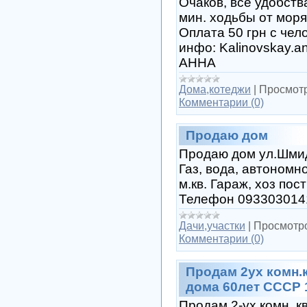
Очаков, все удобств
мин. ходьбы от моря
Оплата 50 грн с чело
инфо: Kalinovskay.a
АННА
Дома,котеджи
|
Просмотр
Комментарии (0)
Продаю дом
Продаю дом ул.Шмид
Газ, вода, автономн
м.кв. Гараж, хоз пос
Телефон 093303014
Дачи,участки
|
Просмотр
Комментарии (0)
Продам 2ух комн.
дома 60лет СССР 
Продам 2-ух комн. к