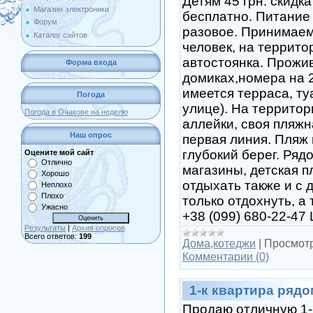
Детям 45 грн. скидк
Магазин электроники
бесплатно. Питание 
Форум
разовое. Принимаем
Каталог сайтов
человек, на террито
автостоянка. Прожи
Форма входа
домиках,номера на 2
имеется терраса, ту
Погода
улице). На территор
Погода в Очакове на неделю
аллейки, своя пляжн
Наш опрос
первая линия. Пляж 
глубокий берег. Ряд
Оцените мой сайт
Отлично
магазины, детская 
Хорошо
отдыхать также и с 
Неплохо
Плохо
только отдохнуть, а
Ужасно
+38 (099) 680-22-47 
Результаты
|
Архив опросов
Всего ответов:
199
Дома,котеджи
|
Просмотр
Комментарии (0)
1-к квартира ряд
Продаю отличную 1-к