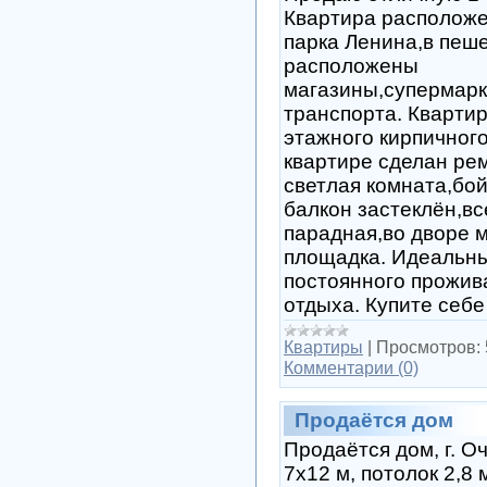
Квартира расположе
парка Ленина,в пеш
расположены
магазины,супермарк
транспорта. Квартир
этажного кирпичног
квартире сделан ре
светлая комната,бо
балкон застеклён,вс
парадная,во дворе 
площадка. Идеальны
постоянного прожива
отдыха. Купите себе 
Квартиры
|
Просмотров:
Комментарии (0)
Продаётся дом
Продаётся дом, г. О
7х12 м, потолок 2,8 