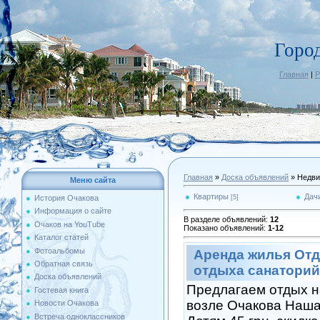
Горо
Главная
|
Р
Главная
»
Доска объявлений
» Недви
Меню сайта
Квартиры
Дач
[5]
История Очакова
Информация о сайте
В разделе объявлений
:
12
Очаков на YouTube
Показано объявлений
:
1-12
Каталог статей
Фотоальбомы
Аренда жилья Отд
Обратная связь
отдыха санаторий
Доска объявлений
Предлагаем отдых н
Гостевая книга
возле Очакова Наша
Новости Очакова
Встреча одноклассников