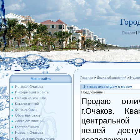
Горо
Главная
|
Р
Главная
»
Доска объявлений
»
Недви
Меню сайта
1-к квартира рядом с морем
История Очакова
Предложение |
Информация о сайте
Очаков на YouTube
Продаю отли
Каталог статей
г.Очаков. Кв
Фотоальбомы
Обратная связь
центральной 
Доска объявлений
Гостевая книга
пешей досту
Новости Очакова
расположены
Встреча одноклассников