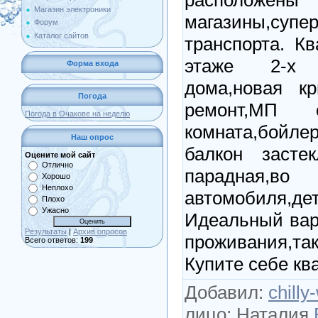
Магазин электроники
магазины,супе
Форум
Каталог сайтов
транспорта. К
этаже 2-х 
Форма входа
дома,новая к
Погода
ремонт,МП о
Погода в Очакове на неделю
комната,бойл
Наш опрос
балкон застек
Оцените мой сайт
Отлично
парадная,в
Хорошо
Неплохо
автомобиля
Плохо
Ужасно
Идеальный вар
Результаты
|
Архив опросов
проживания,та
Всего ответов:
199
Купите себе ква
Добавил
:
chilly
лицо
:
Наталия