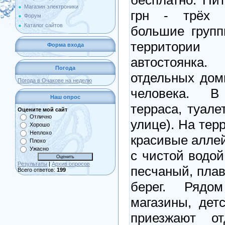
Магазин электроники
грн - трёх 
Форум
Каталог сайтов
большие групп
территории
Форма входа
автостоянк
Погода
отдельных доми
Погода в Очакове на неделю
человека. В
Наш опрос
терраса, туале
Оцените мой сайт
Отлично
улице). На тер
Хорошо
Неплохо
красивые аллей
Плохо
Ужасно
с чистой водой
Результаты
|
Архив опросов
песчаный, плав
Всего ответов:
199
берег. Рядо
магазины, дет
приезжают о