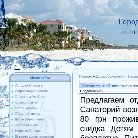
Горо
Главная
|
Р
Главная
»
Доска объявлений
»
Недви
Меню сайта
Аренда жилья Отдых чёрное мор
История Очакова
Предложение |
Информация о сайте
Очаков на YouTube
Предлагаем о
Каталог статей
Санаторий воз
Фотоальбомы
Обратная связь
80 грн прожи
Доска объявлений
Гостевая книга
скидка Детям 
Новости Очакова
бесплатно. Пи
Встреча одноклассников