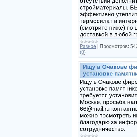
отсутствии дополни
стройматериалы, В
эффективно утеплить
термосилат в интер
(смотрите ниже) по 
доставкой в любой г
Разное
|
Просмотров:
54
(0)
Ищу в Очакове фи
установке памятн
Ищу в Очакове фирм
установке памятнико
требуется установит
Москве, просьба нап
66@mail.ru контактн
можно посмотреть 
благодарю за инфор
сотрудничество.