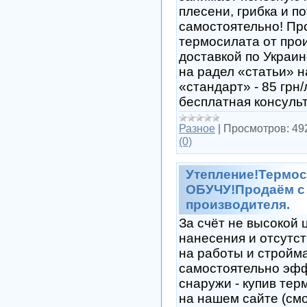
плесени, грибка и п
самостоятельно! Пр
термосилата от про
доставкой по Украин
на радел «статьи» 
«стандарт» - 85 грн
бесплатная консуль
Разное
|
Просмотров:
49
(0)
Утепление!Терм
ОБУЧУ!Продаём с 
производителя.
За счёт не высокой 
нанесения и отсутс
на работы и стройм
самостоятельно эфф
снаружи - купив тер
на нашем сайте (смо