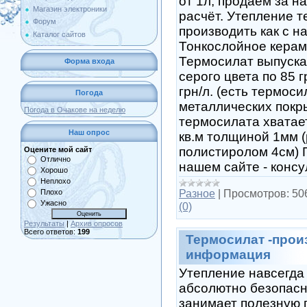
от 1л, продаём за 
Магазин электроники
расчёт. Утепление 
Форум
производить как с на
Каталог сайтов
Тонкослойное керам
Термосилат выпускае
Форма входа
серого цвета по 85 г
грн/л. (есть термос
Погода
металлических покр
Погода в Очакове на неделю
термосилата хватае
Наш опрос
кв.м толщиной 1мм 
полистиролом 4см)
Оцените мой сайт
Отлично
нашем сайте - консу
Хорошо
Неплохо
Разное
|
Просмотров:
50
Плохо
Ужасно
(0)
Результаты
|
Архив опросов
Всего ответов:
199
Термосилат -прои
информация
Утепление навсегда 
абсолютно безопасн
занимает полезную 