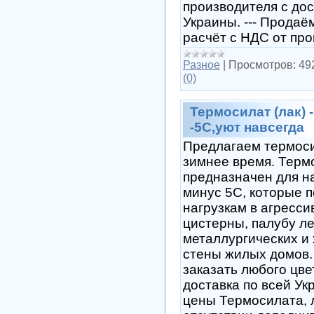
производителя с дос
Украины. --- Прода
расчёт с НДС от п
Разное
|
Просмотров:
49
(0)
Термосилат (лак) 
-5С,уют навсегда
Предлагаем термоси
зимнее время. Терм
предназначен для н
минус 5С, которые 
нагрузкам в агресси
цистерны, палубу ле
металлургических и
стены жилых домов.
заказать любого цвет
доставка по всей Ук
цены Термосилата, 