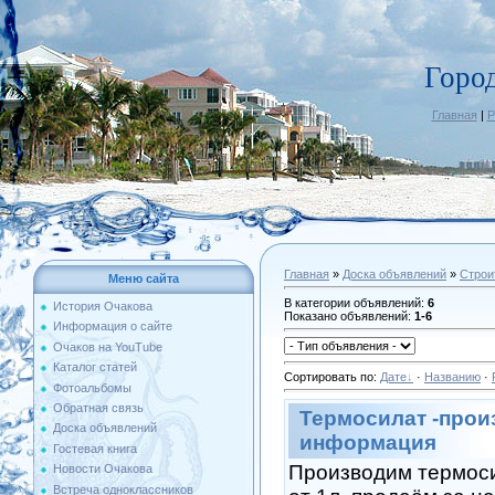
Горо
Главная
|
Р
Главная
»
Доска объявлений
»
Строи
Меню сайта
В категории объявлений
:
6
История Очакова
Показано объявлений
:
1-6
Информация о сайте
Очаков на YouTube
Каталог статей
Сортировать по
:
Дате
·
Названию
·
Фотоальбомы
Обратная связь
Термосилат -прои
Доска объявлений
информация
Гостевая книга
Производим термоси
Новости Очакова
Встреча одноклассников