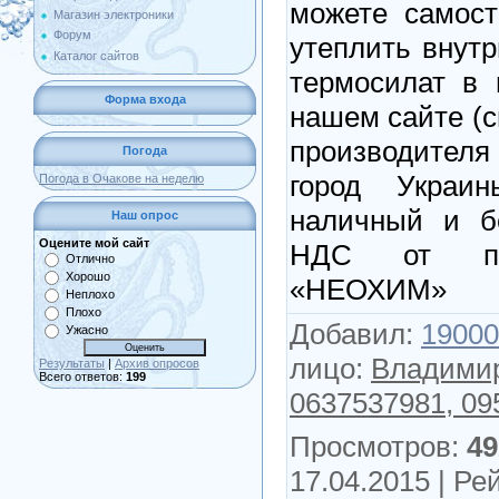
можете самост
Магазин электроники
Форум
утеплить внутр
Каталог сайтов
термосилат в 
Форма входа
нашем сайте (с
производителя
Погода
город Украи
Погода в Очакове на неделю
наличный и б
Наш опрос
Оцените мой сайт
НДС от пр
Отлично
Хорошо
«НЕОХИМ»
Неплохо
Плохо
Добавил
:
19000
Ужасно
лицо
:
Владими
Результаты
|
Архив опросов
Всего ответов:
199
0637537981, 09
Просмотров
:
49
17.04.2015 |
Рей