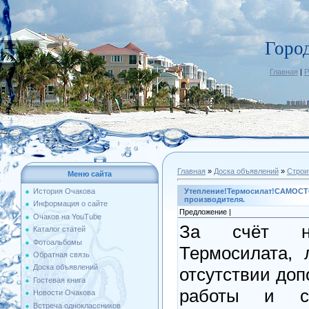
Горо
Главная
|
Р
Главная
»
Доска объявлений
»
Строи
Меню сайта
Утепление!Термосилат!САМОСТ
История Очакова
производителя.
Информация о сайте
Предложение |
Очаков на YouTube
За счёт н
Каталог статей
Фотоальбомы
Термосилата, 
Обратная связь
Доска объявлений
отсутствии доп
Гостевая книга
работы и ст
Новости Очакова
Встреча одноклассников