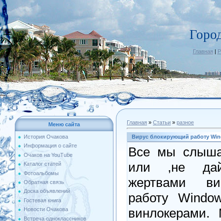
Горо
Главная
|
Р
Главная
»
Статьи
»
разное
Меню сайта
Вирус блокирующий работу Wi
История Очакова
Информация о сайте
Все мы слыша
Очаков на YouTube
или ,не дай
Каталог статей
Фотоальбомы
жертвами ви
Обратная связь
Доска объявлений
работу Windo
Гостевая книга
винлокерами. 
Новости Очакова
Встреча одноклассников