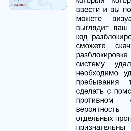
который кото
разное
[7]
ввести и вы по
можете визу
выглядит ваш 
код разблокир
сможете ска
разблокировке
систему удал
необходимо у
пребывания 
сделать с по
противном с
вероятность
отдельных про
признате