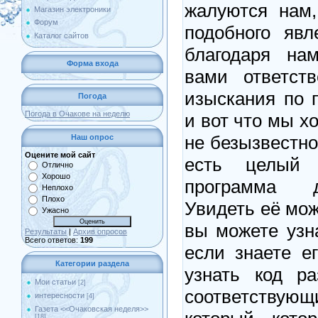
жалуются нам,
Магазин электроники
Форум
подобного яв
Каталог сайтов
благодаря на
Форма входа
вами ответст
изыскания по 
Погода
Погода в Очакове на неделю
и вот что мы х
не безызвестно
Наш опрос
Оцените мой сайт
есть целый
Отлично
Хорошо
программа д
Неплохо
Плохо
Увидеть её мо
Ужасно
вы можете узн
Результаты
|
Архив опросов
Всего ответов:
199
если знаете е
Категории раздела
узнать код ра
Мои статьи
[2]
соответствующ
интересности
[4]
Газета <<Очаковская неделя>>
[18]