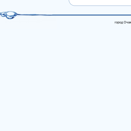
город Очак