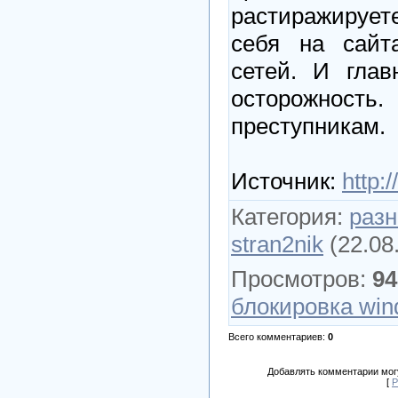
растиражируе
себя на сайт
сетей. И глав
осторожност
преступникам.
Источник
:
http:/
Категория
:
разн
stran2nik
(22.08
Просмотров
:
94
блокировка wi
Всего комментариев
:
0
Добавлять комментарии могу
[
Р