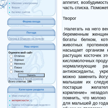
аппетит, возбудимос
Магазин электроники
часть списка. Поможе
Форум
Каталог сайтов
Творог
Форма входа
Налегать на него ве
Погода
беременным женщин
богаты белком, ко
Погода в Очакове на неделю
животных протеинов
Наш опрос
насыщает организм
Оцените мой сайт
растущих косточек эт
Отлично
кисломолочных продук
Хорошо
Неплохо
нормализующие р
Плохо
антиоксиданты, ук
Ужасно
можно заменить йог
Результаты
|
Архив опросов
малышам их следуе
Всего ответов:
199
постарше желате
Категории раздела
кормление» незадо
Мои статьи
[2]
помнить, что молок
интересности
[4]
для малышей до года.
Газета <<Очаковская неделя>>
[18]