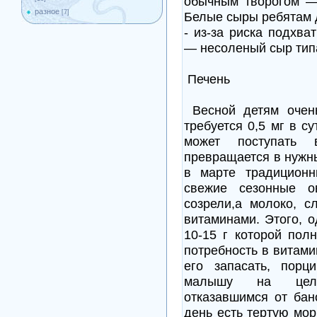
обычным творогом —
разное
[7]
Белые сыры ребятам д
- из-за риска подхва
— несоленый сыр тип
Печень
Весной детям очень
требуется 0,5 мг в с
может поступать 
превращается в нужны
в марте традиционн
свежие сезонные
созрели,а молоко, 
витаминами. Этого, о
10-15 г которой пол
потребность в витами
его запасать, порц
малышу на целу
отказавшимся от бан
день есть тертую мор