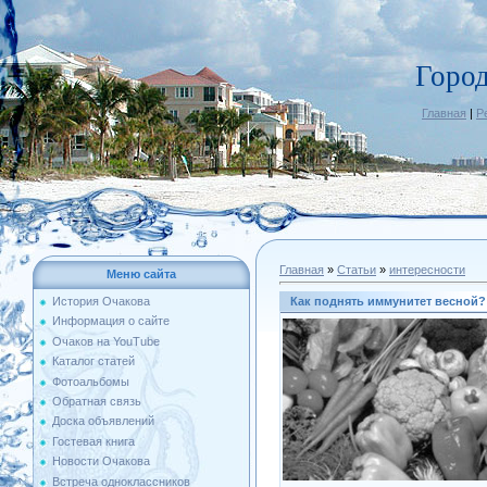
Горо
Главная
|
Р
Главная
»
Статьи
»
интересности
Меню сайта
Как поднять иммунитет весной?
История Очакова
Информация о сайте
Очаков на YouTube
Каталог статей
Фотоальбомы
Обратная связь
Доска объявлений
Гостевая книга
Новости Очакова
Встреча одноклассников