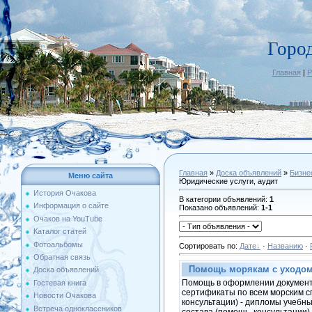
Горо
Главная
|
Р
Главная
»
Доска объявлений
»
Бизне
Меню сайта
Юридические услуги, аудит
История Очакова
В категории объявлений
:
1
Информация о сайте
Показано объявлений
:
1-1
Очаков на YouTube
Каталог статей
Фотоальбомы
Сортировать по
:
Дате
·
Названию
·
Обратная связь
Помощь морякам с уходом
Доска объявлений
Помощь в оформлении документов
Гостевая книга
сертификаты по всем морским с
Новости Очакова
консультации) - дипломы учебны
Встреча одноклассников
состава (помощь, консультации)