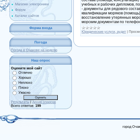
учебных и рабочих дипломов, п
Магазин электроники
- документы для рядового соста
Форум
квалификации моряков (помощь)
Каталог сайтов
восстановление утерянных морс
морским документам по телефо
Форма входа
Юридические услуги, аудит
|
Просмо
Погода
Погода в Очакове на неделю
Наш опрос
Оцените мой сайт
Отлично
Хорошо
Неплохо
Плохо
Ужасно
Результаты
|
Архив опросов
Всего ответов:
199
город Очак