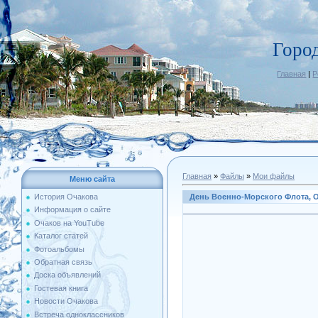
Горо
Главная
|
Р
Главная
»
Файлы
»
Мои файлы
Меню сайта
День Военно-Морского Флота, О
История Очакова
Информация о сайте
Очаков на YouTube
Каталог статей
Фотоальбомы
Обратная связь
Доска объявлений
Гостевая книга
Новости Очакова
Встреча одноклассников