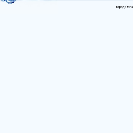
город Очак