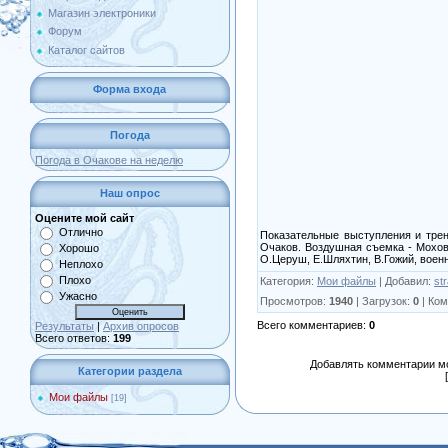
Магазин электроники
Форум
Каталог сайтов
Форма входа
Погода
Погода в Очакове на неделю
Наш опрос
Оцените мой сайт
Отлично
Показательные выступления и трен
Очаков. Воздушная съемка - Мохов 
Хорошо
О.Церуш, Е.Шляхтин, В.Гожий, вое
Неплохо
Плохо
Категория
:
Мои файлы
|
Добавил
:
st
Ужасно
Просмотров
:
1940
|
Загрузок
:
0
|
Ком
Всего комментариев
:
0
Результаты
|
Архив опросов
Всего ответов:
199
Добавлять комментарии мо
Категории раздела
Мои файлы
[19]