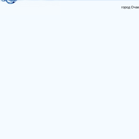
город Очак