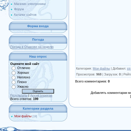
Магазин электроники
Форум
Каталог сайтов
Форма входа
Погода
Погода в Очакове на неделю
Наш опрос
Оцените мой сайт
Отлично
Категория
:
Мои файлы
|
Добавил
:
st
Хорошо
Просмотров
:
968
|
Загрузок
:
0
|
Рейт
Неплохо
Всего комментариев
:
0
Плохо
Ужасно
Добавлять комментарии мо
Результаты
|
Архив опросов
Всего ответов:
199
Категории раздела
Мои файлы
[19]