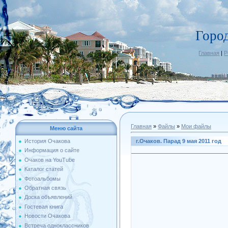
Горо
Главная
|
Р
Главная
»
Файлы
»
Мои файлы
Меню сайта
г.Очаков. Парад 9 мая 2011 год
История Очакова
Информация о сайте
Очаков на YouTube
Каталог статей
Фотоальбомы
Обратная связь
Доска объявлений
Гостевая книга
Новости Очакова
Встреча одноклассников