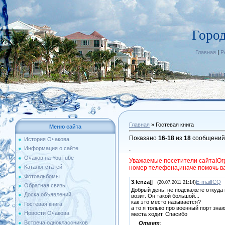
Горо
Главная
|
Р
Главная
»
Гостевая книга
Меню сайта
Показано
16
-
18
из
18
сообщений
История Очакова
.
Информация о сайте
Очаков на YouTube
Уважаемые посетители сайта!Ог
Каталог статей
номер телефона,иначе помочь ва
Фотоальбомы
3
.
lenza
[
]
E-mail
ICQ
(20.07.2011 21:14)
Обратная связь
Добрый день, не подскажете откуда 
Доска объявлений
возит. Он такой большой...
как это место называется?
Гостевая книга
а то я только про военный порт знаю
Новости Очакова
места ходит. Спасибо
Встреча одноклассников
Ответ
: