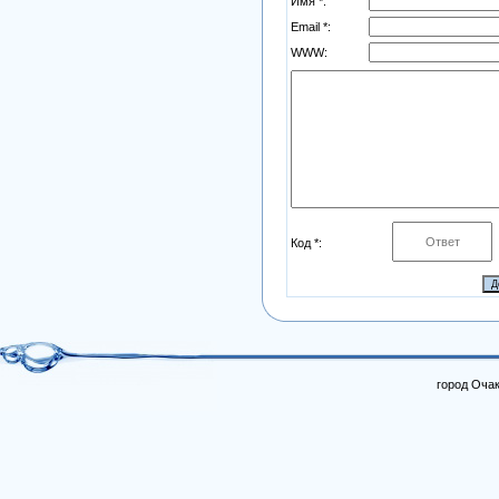
Имя *:
Email *:
WWW:
Код *:
город Очак