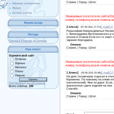
Страна:
| Город:
| Штат:
Магазин электроники
Форум
.
Каталог сайтов
Уважаемые посетители сайта!Ог
номер телефона,иначе помочь ва
Форма входа
2
.
ольга
[
]
E-mail
ICQ
(07.06.2011 17:27)
Разыскиваю Коваль(девичья Несмея
с. Виноградовка Веселиновского р-
Погода
уехала в Очаков.Если кто-то знает 
заранее благодарна.
Погода в Очакове на неделю
Ответ
:
Страна:
| Город:
| Штат:
Наш опрос
.
Оцените мой сайт
Отлично
Уважаемые посетители сайта!Ог
Хорошо
номер телефона,иначе помочь ва
Неплохо
Плохо
1
.
Алекс
[
]
E-mail
ICQ
(29.08.2010 20:49)
Ужасно
На днях (позавчера) отдыхал в оте
Корниенко. По помоему на пляже ил
(католический). Мне он дорог. Если,
Результаты
|
Архив опросов
аналогичное сдаче изделия на лом.
Всего ответов:
199
Спасибо.
Ответ
:
Страна:
| Город:
| Штат: