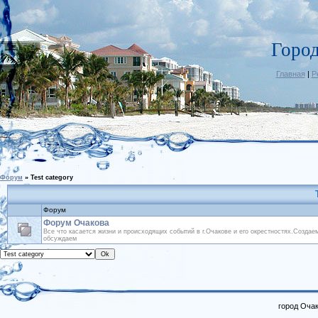
Горо
Главная
|
Р
Форум
»
Test category
Форум
Форум Очакова
Все что касается жизни и происходящих событий в г.Очакове и его окрестностях.Создае
обсуждаем
город Очак