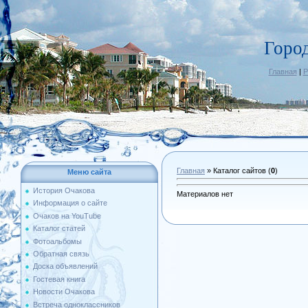
Горо
Главная
|
Р
Главная
»
Каталог сайтов
(
0
)
Меню сайта
История Очакова
Материалов нет
Информация о сайте
Очаков на YouTube
Каталог статей
Фотоальбомы
Обратная связь
Доска объявлений
Гостевая книга
Новости Очакова
Встреча одноклассников