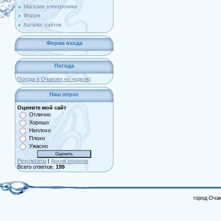
Магазин электроники
Форум
Каталог сайтов
Форма входа
Погода
Погода в Очакове на неделю
Наш опрос
Оцените мой сайт
Отлично
Хорошо
Неплохо
Плохо
Ужасно
Результаты
|
Архив опросов
Всего ответов:
199
город Очак