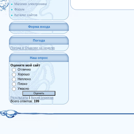
Магазин электроники
Форум
Каталог сайтов
Форма входа
Погода
Погода в Очакове на неделю
Наш опрос
Оцените мой сайт
Отлично
Хорошо
Неплохо
Плохо
Ужасно
Результаты
|
Архив опросов
Всего ответов:
199