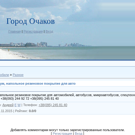
Город Очаков
Главная
|
Регистрация
|
Вход
обили
»
Разное
ум, напольное резиновое покрытие для авто
напольное резиновое покрытие для автомобилей, автобусов, микроавтобусов, спецтех
 +38(093) 244 92 72 +38(095) 245 81 40
о
:
Андрей
E
W
|
Телефон
:
+38(095) 245 81 40
1.11.2015 |
Рейтинг
:
0.0
/
0
Добавлять комментарии могут только зарегистрированные пользователи.
[
Регистрация
|
Вход
]