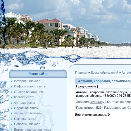
Главная
»
Доска объявлений
»
Автом
Меню сайта
Автолин, ковролин, автолиноле
История Очакова
Предложение |
Информация о сайте
Очаков на YouTube
Автолин, ковролин, автолинолеум, 
износостойкость. +38(097) 244 75 55
Каталог статей
Добавил
:
avtotkany
|
Контактное лиц
Фотоальбомы
Просмотров
:
529
|
Размещено до
: 0
Обратная связь
Доска объявлений
Всего комментариев
:
0
Гостевая книга
Новости Очакова
Встреча одноклассников