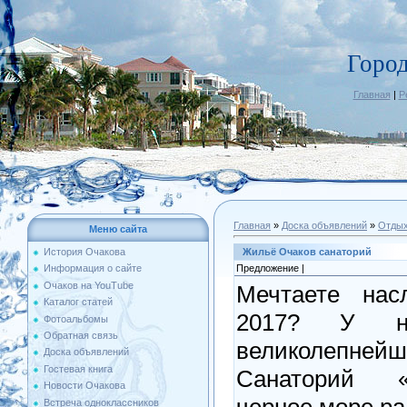
Горо
Главная
|
Р
Главная
»
Доска объявлений
»
Отдых
Меню сайта
Жильё Очаков санаторий
История Очакова
Предложение |
Информация о сайте
Очаков на YouTube
Мечтаете нас
Каталог статей
2017? У 
Фотоальбомы
Обратная связь
великолепне
Доска объявлений
Гостевая книга
Санаторий «
Новости Очакова
черное море ра
Встреча одноклассников