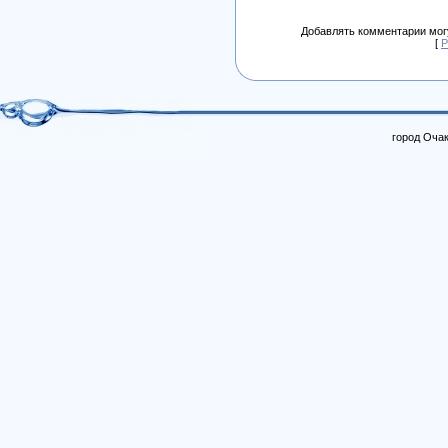
Добавлять комментарии могу
[
Р
город Очак