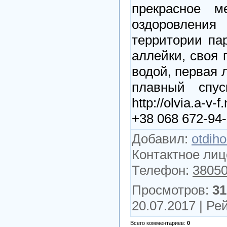
прекрасное 
оздоровлен
территории па
аллейки, своя 
водой, первая 
плавный спуск
http://olvia.a-v
+38 068 672-94
Добавил
:
otdih
Контактное лиц
Телефон
:
3805
Просмотров
:
31
20.07.2017 |
Рей
Всего комментариев
:
0