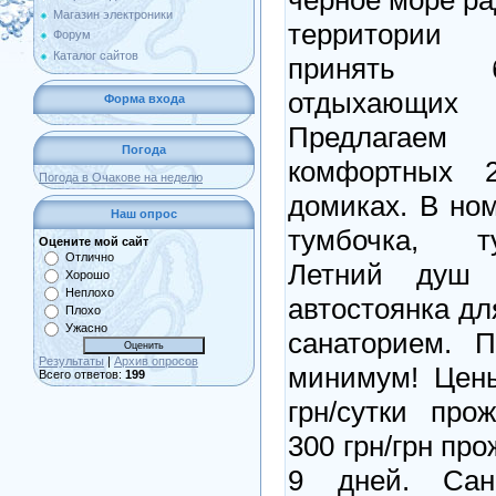
Магазин электроники
территории 
Форум
Каталог сайтов
принять 
отдыхающих
Форма входа
Предлагае
Погода
комфортных 2
Погода в Очакове на неделю
домиках. В ном
Наш опрос
тумбочка, т
Оцените мой сайт
Отлично
Летний душ 
Хорошо
Неплохо
автостоянка дл
Плохо
Ужасно
санаторием. 
Результаты
|
Архив опросов
минимум! Цены
Всего ответов:
199
грн/сутки про
300 грн/грн пр
9 дней. Сан