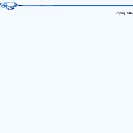
город Очак