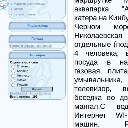
Магазин электроники
аквапарка "А
Форум
Каталог сайтов
катера на Кинб
Черном мор
Форма входа
Николаевская 
Погода
отдельные (под
Погода в Очакове на неделю
4 человека, в
Наш опрос
посуда в нал
Оцените мой сайт
Отлично
газовая плит
Хорошо
Неплохо
умывальника,
Плохо
Ужасно
телевизор, в
Результаты
|
Архив опросов
беседка во дв
Всего ответов:
199
мангал.С во
Интернет WI-
машин. Р