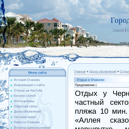
Горо
Главная
|
Р
Главная
»
Доска объявлений
»
Отдых
Меню сайта
Отдых в Очакове
История Очакова
Предложение |
Информация о сайте
Очаков на YouTube
Отдых у Черно
Каталог статей
частный секто
Фотоальбомы
Обратная связь
пляжа 10 мин.
Доска объявлений
Гостевая книга
«Аллея сказ
Новости Очакова
маршрутке 
Встреча одноклассников