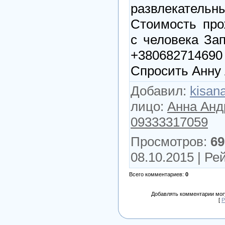
развлекате
Стоимость про
с человека За
+3806827146
Спросить Анну
Добавил
:
kisan
лицо
:
Анна Анд
09333317059
Просмотров
:
69
08.10.2015 |
Рей
Всего комментариев
:
0
Добавлять комментарии могу
[
Р